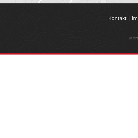
Kontakt
|
Im
© br