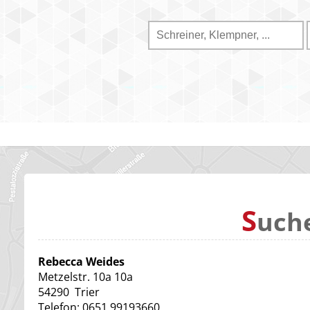
S
uch
Rebecca Weides
Metzelstr. 10a 10a
54290
Trier
Telefon:
0651 99193660