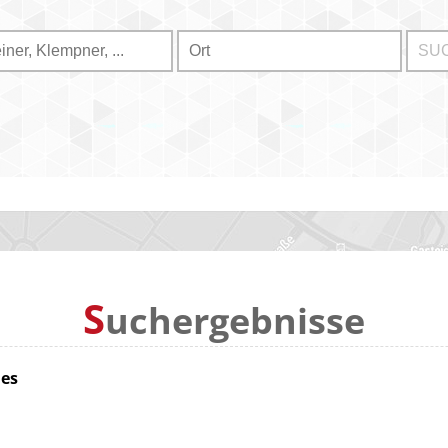
S
uchergebnisse
ies