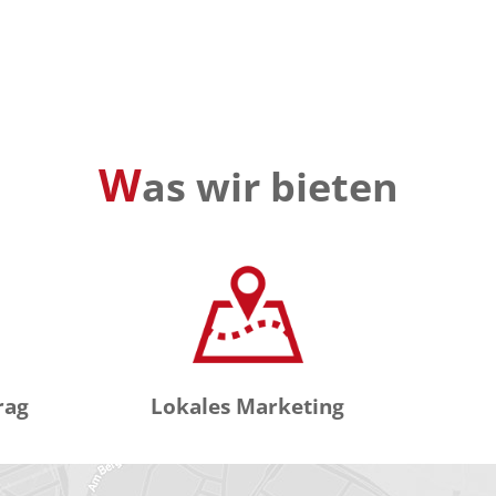
W
as wir bieten
rag
Lokales Marketing