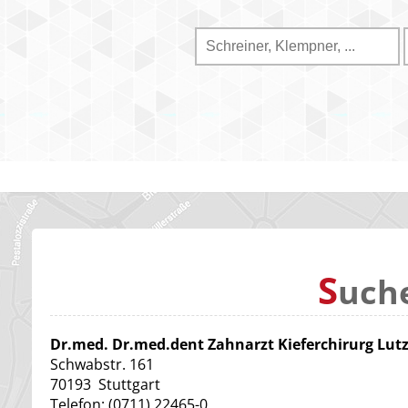
S
uch
Dr.med. Dr.med.dent Zahnarzt Kieferchirurg Lut
Schwabstr. 161
70193
Stuttgart
Telefon:
(0711) 22465-0