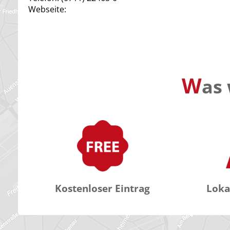
Webseite:
W
as 
Kostenloser Eintrag
Loka