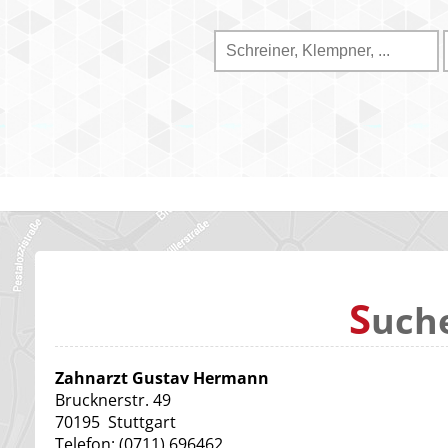
S
uch
Zahnarzt Gustav Hermann
Brucknerstr. 49
70195
Stuttgart
Telefon:
(0711) 696462