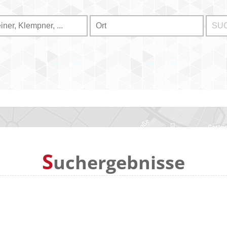
S
uchergebnisse