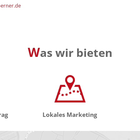
oerner.de
W
as wir bieten
rag
Lokales Marketing