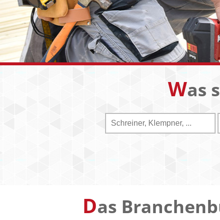
W
as 
D
as Branchenb