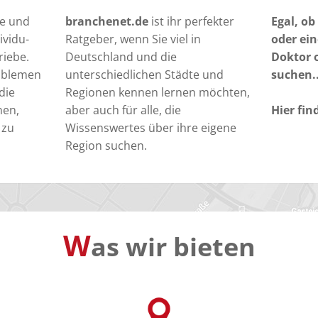
te und
branchenet.de
ist ihr perfekter
Egal, ob
ividu-
Ratgeber, wenn Sie viel in
oder ein
riebe.
Deutschland und die
Doktor 
roblemen
unterschiedlichen Städte und
suchen..
die
Regionen kennen lernen möchten,
nen,
aber auch für alle, die
Hier fin
 zu
Wissenswertes über ihre eigene
Region suchen.
W
as wir bieten