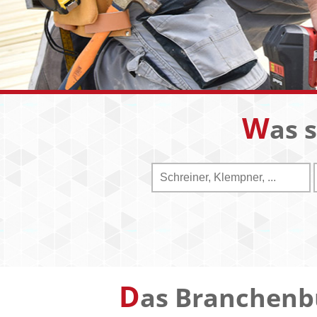
W
as 
D
as Branchenb