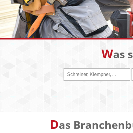
W
as 
D
as Branchenb