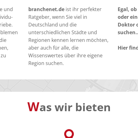
te und
branchenet.de
ist ihr perfekter
Egal, ob
ividu-
Ratgeber, wenn Sie viel in
oder ein
riebe.
Deutschland und die
Doktor 
roblemen
unterschiedlichen Städte und
suchen..
die
Regionen kennen lernen möchten,
nen,
aber auch für alle, die
Hier fin
 zu
Wissenswertes über ihre eigene
Region suchen.
W
as wir bieten