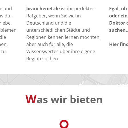
te und
branchenet.de
ist ihr perfekter
Egal, ob
ividu-
Ratgeber, wenn Sie viel in
oder ein
riebe.
Deutschland und die
Doktor 
roblemen
unterschiedlichen Städte und
suchen..
die
Regionen kennen lernen möchten,
nen,
aber auch für alle, die
Hier fin
 zu
Wissenswertes über ihre eigene
Region suchen.
W
as wir bieten