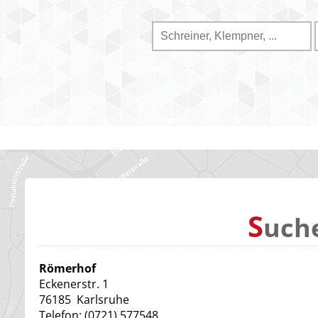
S
uch
Römerhof
Eckenerstr. 1
76185
Karlsruhe
Telefon:
(0721) 577548