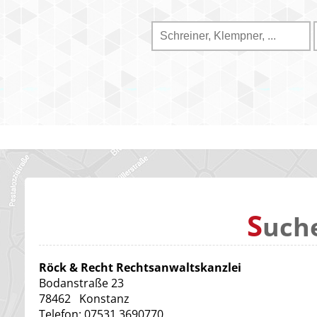
S
uch
Röck & Recht Rechtsanwaltskanzlei
Bodanstraße 23
78462
Konstanz
Telefon:
07531 3690770