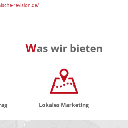
ische-revision.de/
W
as wir bieten
rag
Lokales Marketing