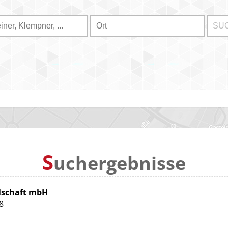
S
uchergebnisse
llschaft mbH
8