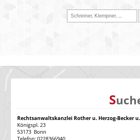
S
uch
Rechtsanwaltskanzlei Rother u. Herzog-Becker u.
Königspl. 23
53173
Bonn
Telefon:
0228366940