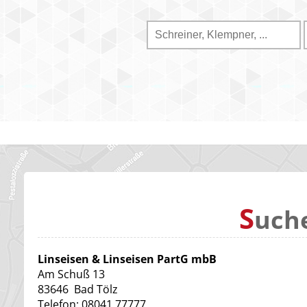
S
uch
Linseisen & Linseisen PartG mbB
Am Schuß 13
83646
Bad Tölz
Telefon:
08041 77777