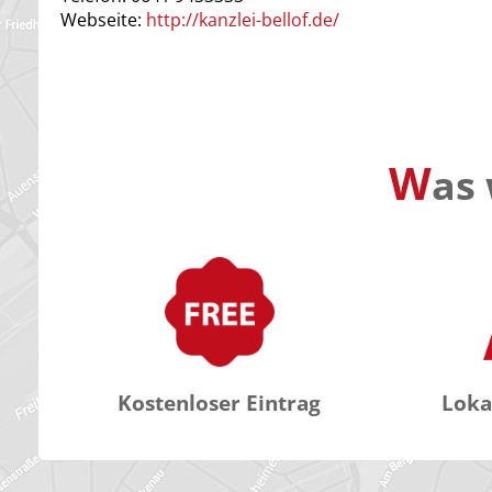
Webseite:
http://kanzlei-bellof.de/
W
as 
Kostenloser Eintrag
Loka