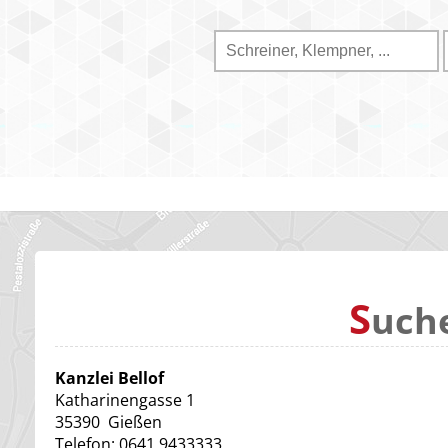
S
uch
Kanzlei Bellof
Katharinengasse 1
35390
Gießen
Telefon:
0641 9433333