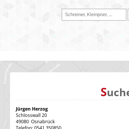
S
uch
Jürgen Herzog
Schlosswall 20
49080
Osnabrück
Telefon:
0541 350850