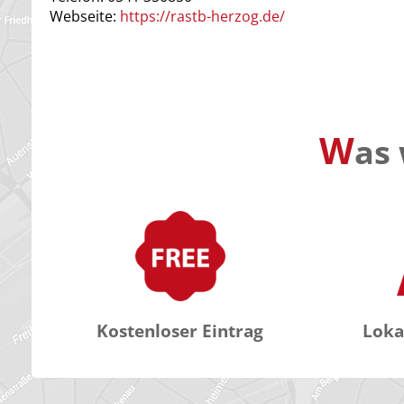
Webseite:
https://rastb-herzog.de/
W
as 
Kostenloser Eintrag
Loka