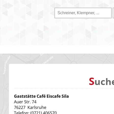
S
uch
Gaststätte Café Eiscafe Sila
Auer Str. 74
76227
Karlsruhe
Telefon:
(0721) 406570