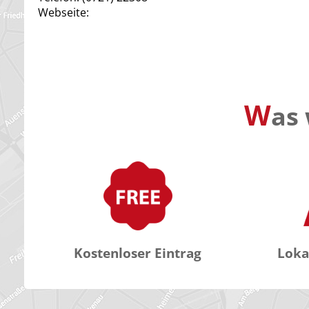
Webseite:
W
as 
Kostenloser Eintrag
Loka