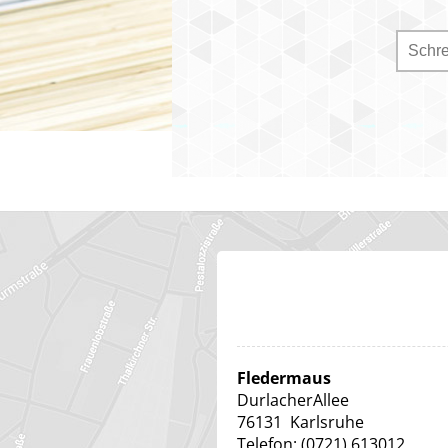
Fledermaus
DurlacherAllee
76131
Karlsruhe
Telefon:
(0721) 613012