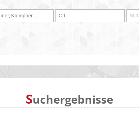
S
uchergebnisse