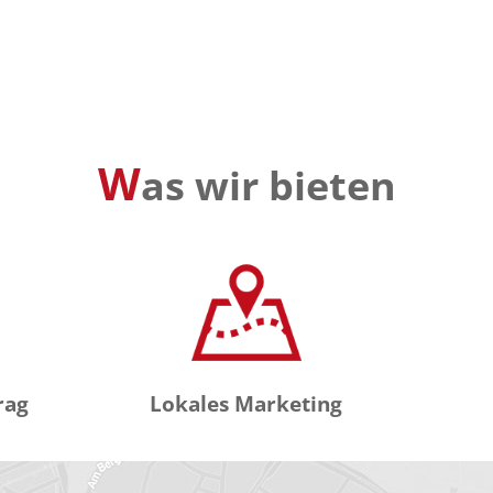
W
as wir bieten
rag
Lokales Marketing