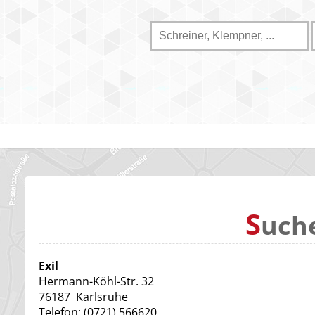
S
uch
Exil
Hermann-Köhl-Str. 32
76187
Karlsruhe
Telefon:
(0721) 566620