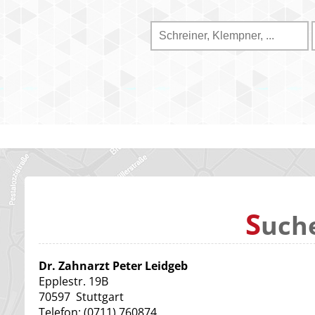
S
uch
Dr. Zahnarzt Peter Leidgeb
Epplestr. 19B
70597
Stuttgart
Telefon:
(0711) 760874