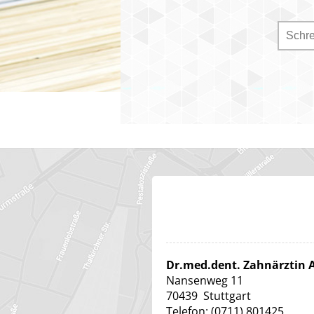
Dr.med.dent. Zahnärztin
Nansenweg 11
70439
Stuttgart
Telefon:
(0711) 801425