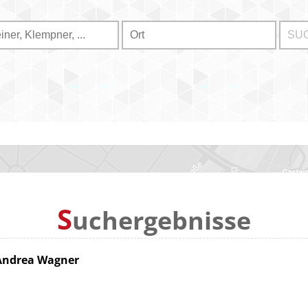
S
uchergebnisse
 Andrea Wagner