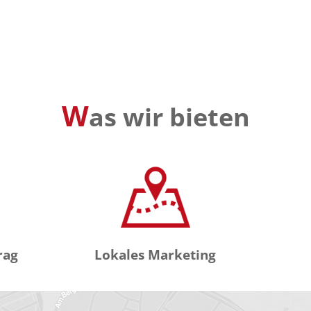
W
as wir bieten
rag
Lokales Marketing