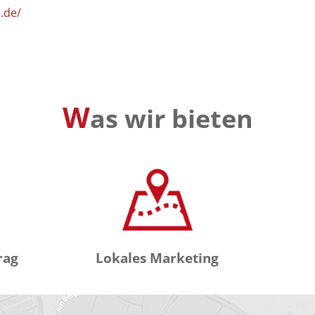
.de/
W
as wir bieten
rag
Lokales Marketing