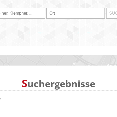
S
uchergebnisse
e