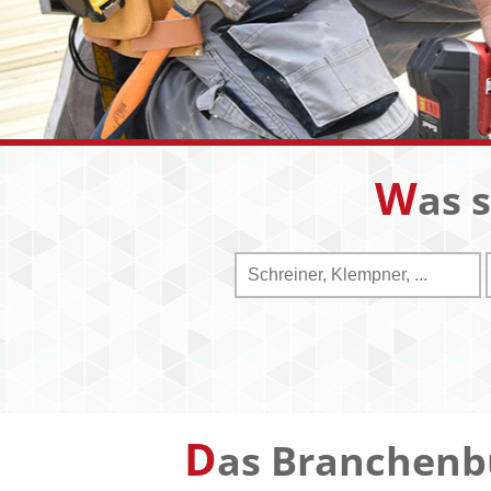
W
as 
D
as Branchenb