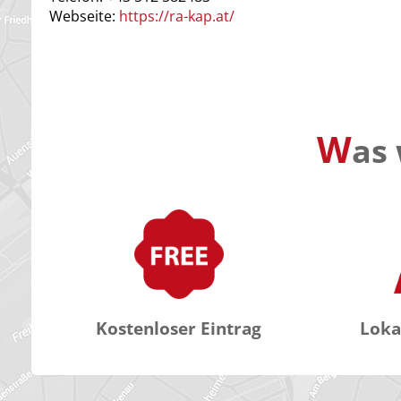
Webseite:
https://ra-kap.at/
W
as 
Kostenloser Eintrag
Loka