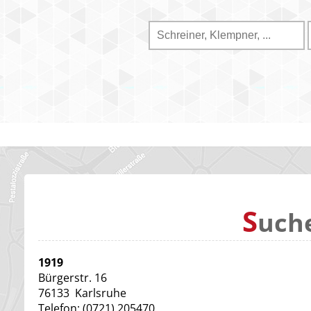
S
uch
1919
Bürgerstr. 16
76133
Karlsruhe
Telefon:
(0721) 205470